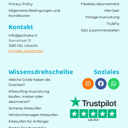
Privacy Policy
Flexibles Abonnement
Allgemeine Bedingungen und
Alle Gear
Konditionen
Vintage Ausrüstung
Try&Fly
Kontakt
Satz zusammenstellen
info@goshaka.nl
Ramstraat 31
3581 HD, Utrecht
Kontakt aufnehmen
Wissensdrehscheibe
Soziales
Welche Größe haben die
Drachen?
Kitesurfing-Ausrüstung
kaufen, mieten oder
abonnieren?
Sicheres Kitesurfen
Windvorhersagen Kitesurfen
4.8./5.0
Kitesurfen für Anfänger
Bestes Drachenset für