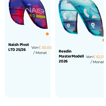
Naish Pivot
Von
€
50,00
LTD 25/26
Reedin
/ Monat
MasterModell
Von
€
62,0
2026
/ Monat
Bewertet
mit
0
von
Bewertet
5
mit
0
von
5