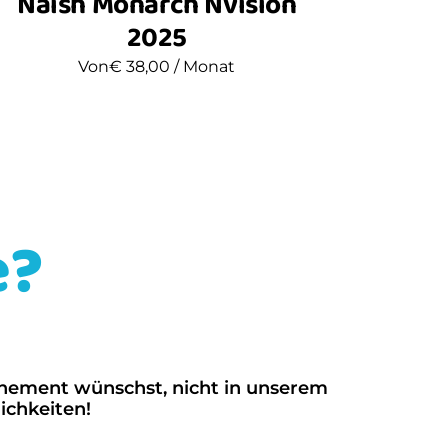
Naish Monarch Nvision
2025
Von
€
38,00
/ Monat
e?
nnement wünschst, nicht in unserem
ichkeiten!