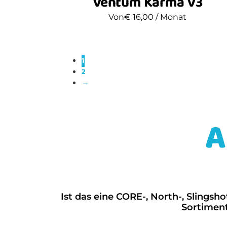
Ventum Karma V3
Von
€
16,00
/ Monat
1
2
→
A
Ist das eine CORE-, North-, Sling
Sortiment