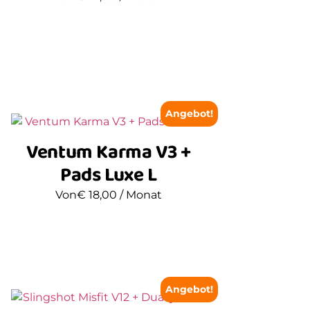
Angebot!
Ventum Karma V3 +
Pads Luxe L
Von
€
18,00
/ Monat
Angebot!