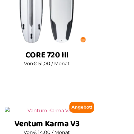
CORE 720 III
Von
€
51,00
/ Monat
Angebot!
Ventum Karma V3
Von
€
14,00
/ Monat