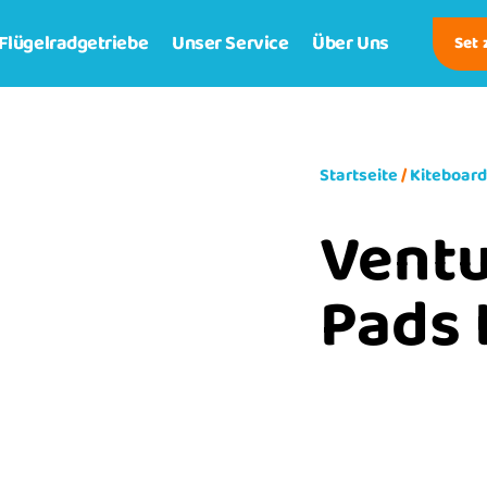
Flügelradgetriebe
Unser Service
Über Uns
Set
Startseite
/
Kiteboar
Ventu
Pads 