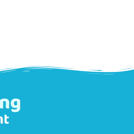
ung
nt