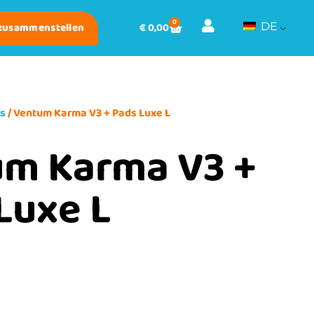
0
 zusammenstellen
€
0,00
DE
ds
/ Ventum Karma V3 + Pads Luxe L
m Karma V3 +
Luxe L