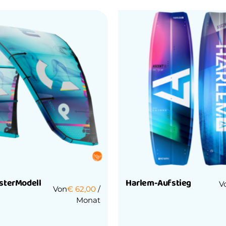
sterModell
Harlem-Aufstieg
V
Von
€
62,00
/
Monat
Bewertet
mit
0