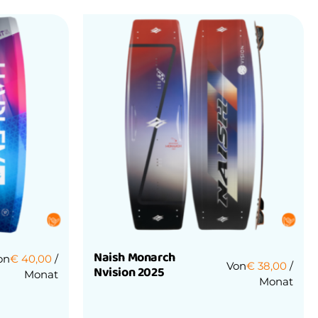
Naish Monarch
on
€
40,00
/
Von
€
38,00
/
Nvision 2025
Monat
Monat
Bewertet
mit