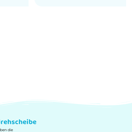
0
von
5
rehscheibe
ben die