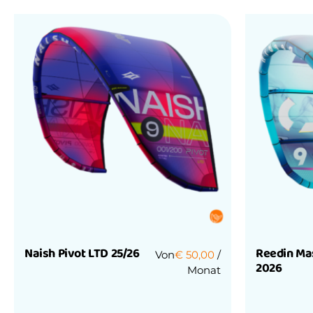
Naish Pivot LTD 25/26
Reedin Ma
Von
€
50,00
/
2026
Monat
Bewertet
mit
Bewertet
0
mit