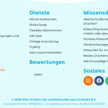
Dienste
Wissensd
Wie es funktioniert
Welche Größe ha
Drachen?
Shaka Swap
Kitesurfing-Ausr
Flexibles Abonnement
mieten oder abo
ingungen und
Alle Gear
Sicheres Kitesur
Vintage Ausrüstung
Windvorhersagen
Try&Fly
Kitesurfen für A
Satz zusammenstellen
Bestes Drachens
Bewertungen
Alle Knowledge H
Soziales
men
4.8/5.0
© 2026 Alle rechten zijn voorbehouden aan GoShaka B.V.
Handelskammer: 89186745 | Umsatzsteuernummer: NL864904563B01