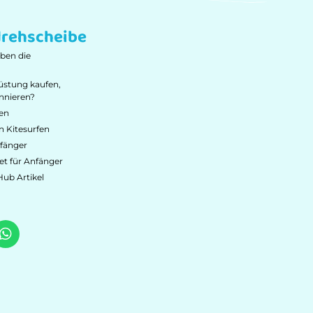
rehscheibe
ben die
üstung kaufen,
nnieren?
fen
 Kitesurfen
nfänger
et für Anfänger
ub Artikel