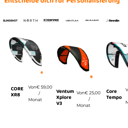
Entscheide dich für Personalisierung
Von
€
59,00
CORE
Core
Ventum
Von
€
25,00
/
XR8
Tempo
Xplore
/
Monat
V3
Monat