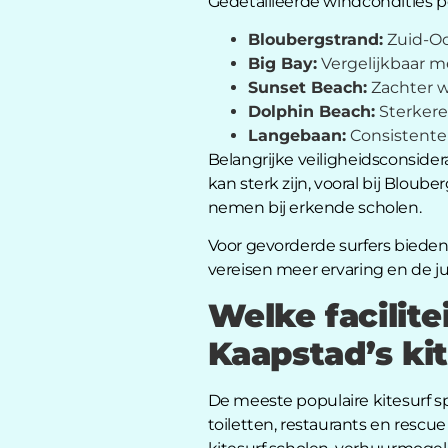
Gedetailleerde windcondities p
Bloubergstrand:
Zuid-Oos
Big Bay:
Vergelijkbaar m
Sunset Beach:
Zachter w
Dolphin Beach:
Sterkere
Langebaan:
Consistente 
Belangrijke veiligheidsconsider
kan sterk zijn, vooral bij Blou
nemen bij erkende scholen.
Voor gevorderde surfers biede
vereisen meer ervaring en de jui
Welke facilite
Kaapstad’s ki
De meeste populaire kitesurf sp
toiletten, restaurants en resc