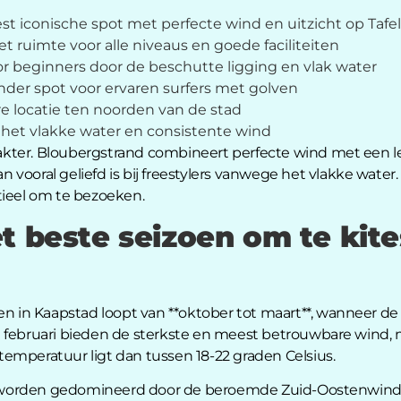
t iconische spot met perfecte wind en uitzicht op Tafe
 ruimte voor alle niveaus en goede faciliteiten
or beginners door de beschutte ligging en vlak water
der spot voor ervaren surfers met golven
e locatie ten noorden van de stad
et vlakke water en consistente wind
arakter. Bloubergstrand combineert perfecte wind met een l
ooral geliefd is bij freestylers vanwege het vlakke water. V
tieel om te bezoeken.
t beste seizoen om te kite
fen in Kaapstad loopt van **oktober tot maart**, wanneer 
t februari bieden de sterkste en meest betrouwbare wind
emperatuur ligt dan tussen 18-22 graden Celsius.
worden gedomineerd door de beroemde Zuid-Oostenwind, 