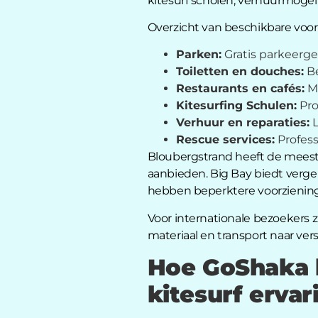
kitesurf scholen, verhuurmogeli
Overzicht van beschikbare voor
Parken:
Gratis parkeergel
Toiletten en douches:
Be
Restaurants en cafés:
Me
Kitesurfing Schulen:
Pro
Verhuur en reparaties:
L
Rescue services:
Profess
Bloubergstrand heeft de meest o
aanbieden. Big Bay biedt vergel
hebben beperktere voorziening
Voor internationale bezoekers 
materiaal en transport naar vers
Hoe GoShaka h
kitesurf ervar