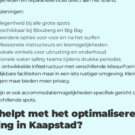
jkheden en reparatieservices direct aan het strand.
zieningen:
egenheid bij alle grote spots
schikbaar bij Blouberg en Big Bay
erdere opties voor voor en na het surfen
fessionele instructeurs en lesmogelijkheden
okale winkels voor uitrusting en onderhoud
ionele water safety teams tijdens drukke periodes
ntwikkelde infrastructuur met verschillende kitesurf centr
ijkbare faciliteiten maar in een iets rustiger omgeving. Kle
en maar bieden meer privacy.
zijn er ook accommodatiemogelijkheden specifiek gericht op
chillende spots.
elpt met het optimalisere
ing in Kaapstad?