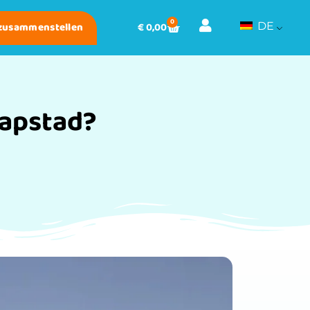
0
 zusammenstellen
€
0,00
DE
aapstad?