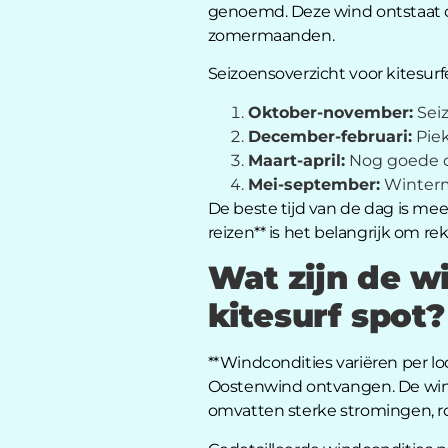
genoemd. Deze wind ontstaat do
zomermaanden.
Seizoensoverzicht voor kitesurf
Oktober-november:
Seiz
December-februari:
Piek
Maart-april:
Nog goede co
Mei-september:
Winterm
De beste tijd van de dag is mees
reizen** is het belangrijk om r
Wat zijn de w
kitesurf spot?
**Windcondities variëren per l
Oostenwind ontvangen. De wind i
omvatten sterke stromingen, r