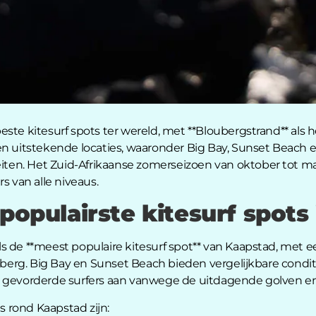
ste kitesurf spots ter wereld, met **Bloubergstrand** als 
en uitstekende locaties, waaronder Big Bay, Sunset Beach 
teiten. Het Zuid-Afrikaanse zomerseizoen van oktober tot m
s van alle niveaus.
populairste kitesurf spots
s de **meest populaire kitesurf spot** van Kaapstad, met 
felberg. Big Bay en Sunset Beach bieden vergelijkbare cond
t gevorderde surfers aan vanwege de uitdagende golven en
es rond Kaapstad zijn: