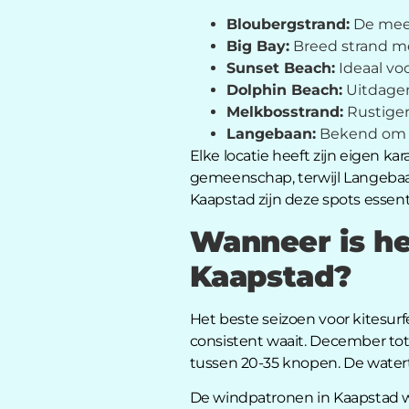
Bloubergstrand:
De mees
Big Bay:
Breed strand met
Sunset Beach:
Ideaal vo
Dolphin Beach:
Uitdagen
Melkbosstrand:
Rustiger
Langebaan:
Bekend om h
Elke locatie heeft zijn eigen k
gemeenschap, terwijl Langebaan v
Kaapstad zijn deze spots essen
Wanneer is he
Kaapstad?
Het beste seizoen voor kitesur
consistent waait. December to
tussen 20-35 knopen. De watert
De windpatronen in Kaapstad 