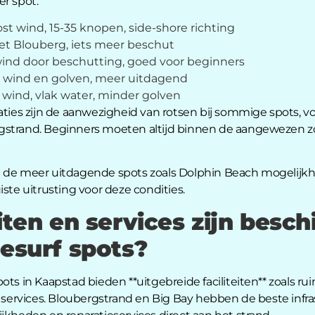
er spot:
t wind, 15-35 knopen, side-shore richting
et Blouberg, iets meer beschut
ind door beschutting, goed voor beginners
 wind en golven, meer uitdagend
wind, vlak water, minder golven
aties zijn de aanwezigheid van rotsen bij sommige spots, vo
bergstrand. Beginners moeten altijd binnen de aangewezen zo
n de meer uitdagende spots zoals Dolphin Beach mogelijkh
ste uitrusting voor deze condities.
iten en services zijn besch
tesurf spots?
ots in Kaapstad bieden **uitgebreide faciliteiten** zoals r
ue services. Bloubergstrand en Big Bay hebben de beste inf