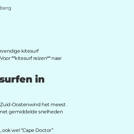
lberg
evendige kitesurf
oor **kitesurf reizen** naar
surfen in
de Zuid-Oostenwind het meest
, met gemiddelde snelheden
ook wel “Cape Doctor”