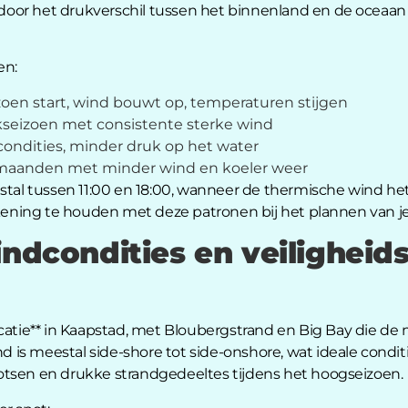
or het drukverschil tussen het binnenland en de oceaan en
en:
oen start, wind bouwt op, temperaturen stijgen
seizoen met consistente sterke wind
ndities, minder druk op het water
aanden met minder wind en koeler weer
tal tussen 11:00 en 18:00, wanneer de thermische wind het s
ekening te houden met deze patronen bij het plannen van je 
indcondities en veiligheid
ocatie** in Kaapstad, met Bloubergstrand en Big Bay die de
s meestal side-shore tot side-onshore, wat ideale condities
otsen en drukke strandgedeeltes tijdens het hoogseizoen.