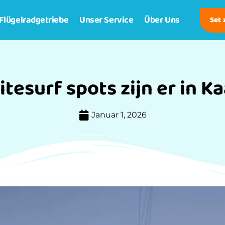
Flügelradgetriebe
Unser Service
Über Uns
Set
itesurf spots zijn er in K
Januar 1, 2026