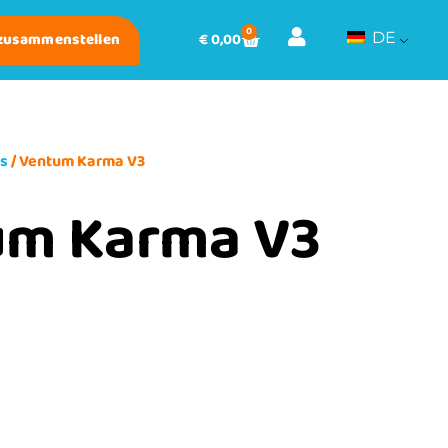
0
 zusammenstellen
€
0,00
DE
ds
/ Ventum Karma V3
um Karma V3