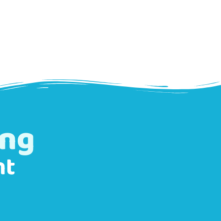
ung
nt