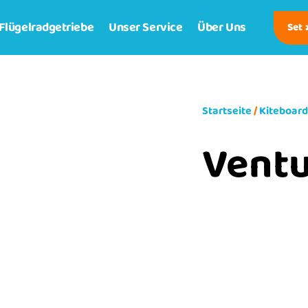
Flügelradgetriebe
Unser Service
Über Uns
Set
Startseite
/
Kiteboar
Vent