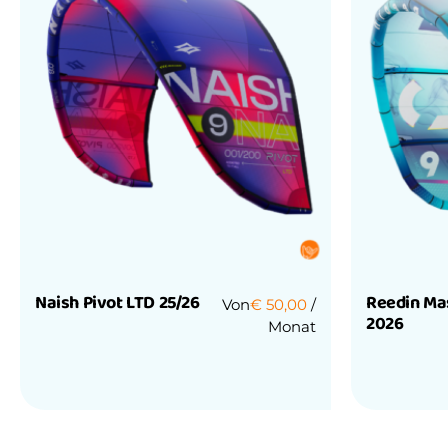
Naish Pivot LTD 25/26
Reedin Ma
Von
€
50,00
/
2026
Monat
Bewertet
mit
Bewertet
0
mit
von
0
5
von
5