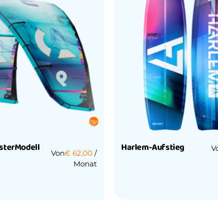
sterModell
Harlem-Aufstieg
V
Von
€
62,00
/
Monat
Bewertet
mit
0
von
5