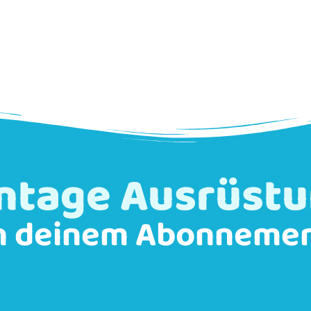
ntage Ausrüst
n deinem Abonneme