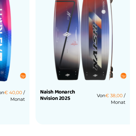
Naish Monarch
on
€
40,00
/
Von
€
38,00
/
Nvision 2025
Monat
Monat
Bewertet
mit
0
von
5