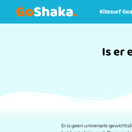
Kitesurf Gea
Is er
Er is geen universele gewichtsli