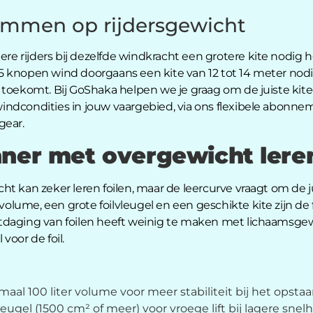
temmen op rijdersgewicht
ere rijders bij dezelfde windkracht een grotere kite nodig h
 15 knopen wind doorgaans een kite van 12 tot 14 meter nodi
 toekomt. Bij GoShaka helpen we je graag om de juiste kite
e windcondities in jouw vaargebied, via ons flexibele abonn
gear.
ner met overgewicht leren
t kan zeker leren foilen, maar de leercurve vraagt om de ju
lume, een grote foilvleugel en een geschikte kite zijn de
tdaging van foilen heeft weinig te maken met lichaamsgew
voor de foil.
al 100 liter volume voor meer stabiliteit bij het opsta
leugel (1500 cm² of meer) voor vroege lift bij lagere sne