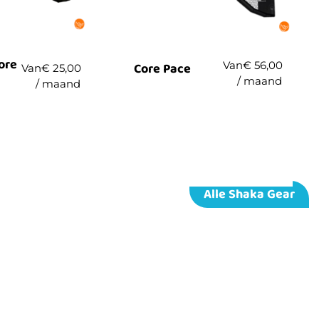
ore
Van
€
56,00
Core Pace
Van
€
25,00
/ maand
/ maand
Alle Shaka Gear