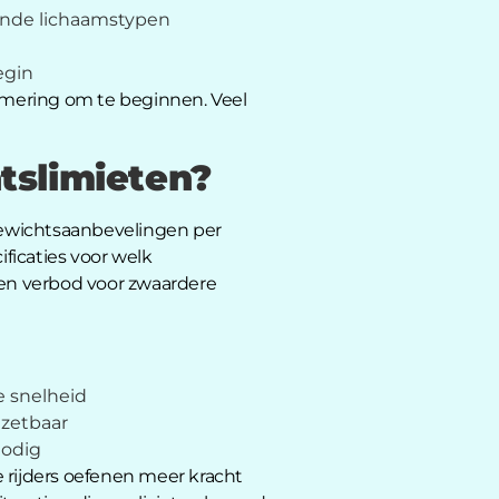
lende lichaamstypen
egin
emmering om te beginnen. Veel
tslimieten?
gewichtsaanbevelingen per
ficaties voor welk
een verbod voor zwaardere
e snelheid
nzetbaar
nodig
 rijders oefenen meer kracht