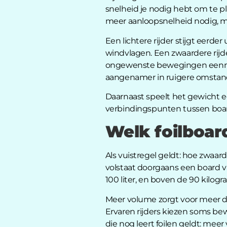
snelheid je nodig hebt om te pl
meer aanloopsnelheid nodig, maa
Een lichtere rijder stijgt eerde
windvlagen. Een zwaardere rijde
ongewenste bewegingen eenmaal
aangenamer in ruigere omstandi
Daarnaast speelt het gewicht een
verbindingspunten tussen board 
Welk foilboar
Als vuistregel geldt: hoe zwaar
volstaat doorgaans een board va
100 liter, en boven de 90 kilogr
Meer volume zorgt voor meer dri
Ervaren rijders kiezen soms b
die nog leert foilen geldt: mee