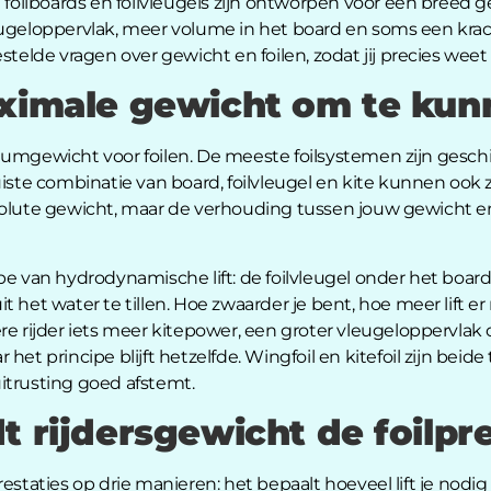
e foilboards en foilvleugels zijn ontworpen voor een breed
ugeloppervlak, meer volume in het board en soms een krachti
lde vragen over gewicht en foilen, zodat jij precies weet 
ximale gewicht om te kunn
umgewicht voor foilen. De meeste foilsystemen zijn geschik
iste combinatie van board, foilvleugel en kite kunnen ook z
olute gewicht, maar de verhouding tussen jouw gewicht en d
pe van hydrodynamische lift: de foilvleugel onder het boar
 het water te tillen. Hoe zwaarder je bent, hoe meer lift er
re rijder iets meer kitepower, een groter vleugeloppervlak 
het principe blijft hetzelfde. Wingfoil en kitefoil zijn beid
itrusting goed afstemt.
t rijdersgewicht de foilpre
estaties op drie manieren: het bepaalt hoeveel lift je nodi