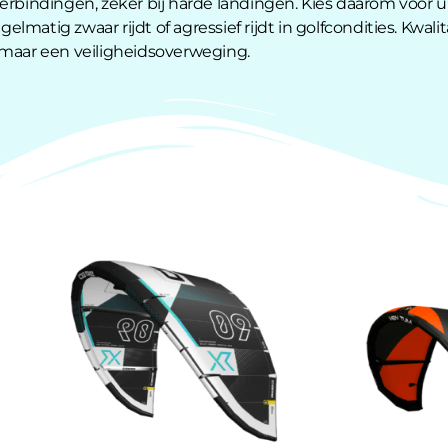
erbindingen, zeker bij harde landingen. Kies daarom voor u
egelmatig zwaar rijdt of agressief rijdt in golfcondities. Kwali
 maar een veiligheidsoverweging.