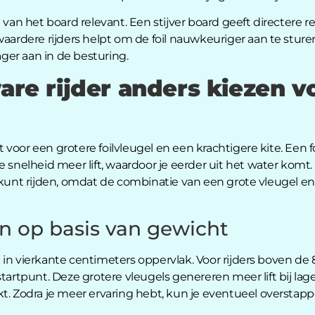
 van het board relevant. Een stijver board geeft directere r
waardere rijders helpt om de foil nauwkeuriger aan te stur
er aan in de besturing.
are rijder anders kiezen v
ust voor een grotere foilvleugel en een krachtigere kite. Een
 snelheid meer lift, waardoor je eerder uit het water komt. 
 kunt rijden, omdat de combinatie van een grote vleugel en
en op basis van gewicht
in vierkante centimeters oppervlak. Voor rijders boven de 8
startpunt. Deze grotere vleugels genereren meer lift bij la
t. Zodra je meer ervaring hebt, kun je eventueel overstappe