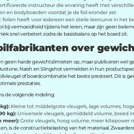
rtificeerde instructeur die ervaring heeft met verschil
en en bodyboarden voordat je de foil eronder zet
: foilen heeft voor iedereen een steile leercurve in het b
rol bij vermoeidheid tijdens het leren, maar zijn geen bel
iek snel verbetert zodra de basisbalans op het board zit.
ilfabrikanten over gewich
en geen harde gewichtslimieten op, maar publiceren wel 
Duotone, Naish en Slingshot vermelden in hun productspeci
ilvleugel of boardcombinatie het beste presteert. Dit is g
optimale prestaties.
s de volgende indeling:
kg):
Kleine tot middelgrote vleugels, lage volumes, hog
90 kg):
Universele vleugels, gemiddeld volume, breed i
 meer):
Grote vleugels, hoog volume, meer kitepower 
n, is de constructiebelasting van het materiaal. Zwaardere