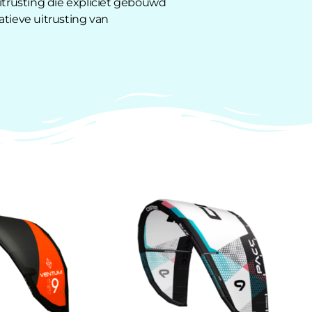
itrusting die expliciet gebouwd
tatieve uitrusting van