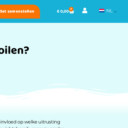
0
Set samenstellen
€
0,00
NL
oilen?
k invloed op welke uitrusting