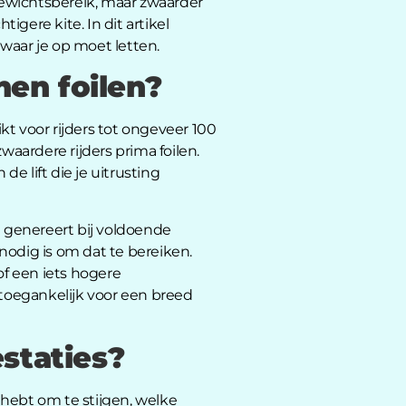
 gewichtsbereik, maar zwaarder
gere kite. In dit artikel
waar je op moet letten.
en foilen?
t voor rijders tot ongeveer 100
waardere rijders prima foilen.
e lift die je uitrusting
d genereert bij voldoende
 nodig is om dat te bereiken.
of een iets hogere
e toegankelijk voor een breed
staties?
g hebt om te stijgen, welke