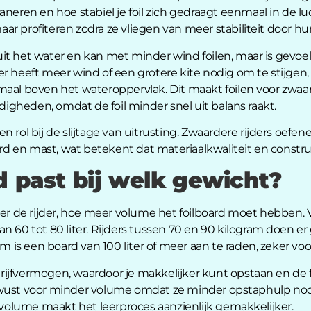
aneren en hoe stabiel je foil zich gedraagt eenmaal in de l
r profiteren zodra ze vliegen van meer stabiliteit door h
r uit het water en kan met minder wind foilen, maar is gevoe
r heeft meer wind of een grotere kite nodig om te stijgen
 boven het wateroppervlak. Dit maakt foilen voor zwaarde
gheden, omdat de foil minder snel uit balans raakt.
 rol bij de slijtage van uitrusting. Zwaardere rijders oefe
en mast, wat betekent dat materiaalkwaliteit en constructi
d past bij welk gewicht?
der de rijder, hoe meer volume het foilboard moet hebben. V
n 60 tot 80 liter. Rijders tussen 70 en 90 kilogram doen er
am is een board van 100 liter of meer aan te raden, zeker vo
jfvermogen, waardoor je makkelijker kunt opstaan en de foil
ewust voor minder volume omdat ze minder opstaphulp no
r volume maakt het leerproces aanzienlijk gemakkelijker.