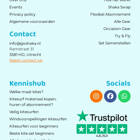
Events
Shaka Swap
Privacy policy
Flexibel Abonnement
Algemene voorwaarden
Alle Gear
Occasion Gear
Contact
Try & Fly
Set Samenstellen
info@goshaka.nl
Ramstraat 31
3581 HD, Utrecht
Neem contact op
Kennishub
Socials
Welke maat kites?
Kitesurf materiaal kopen,
huren of abonnement?
Veilig kitesurfen
Windvoorspellingen kitesurfen
Kitesurfen voor beginners
Beste kite set beginners
4.8./5.0