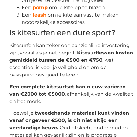
om jezelf te beschermen bij vallen.
Een
pomp
om je kite op te blazen
Een
leash
om je kite aan vast te maken
noodzakelijke accessoires
Is kitesurfen een dure sport?
Kitesurfen kan zeker een aanzienlijke investering
zijn, vooral als je net begint.
Kitesurflessen kosten
gemiddeld tussen de €500 en €750
, wat
essentieel is voor je veiligheid en om de
basisprincipes goed te leren.
Een complete kitesurfset kan nieuw variëren
van €2000 tot €5000
, afhankelijk van de kwaliteit
en het merk.
Hoewel je
tweedehands materiaal kunt vinden
vanaf ongeveer €500, is dit niet altijd een
verstandige keuze.
Oud of slecht onderhouden
materiaal kan gevaarlijk zijn en je progressie