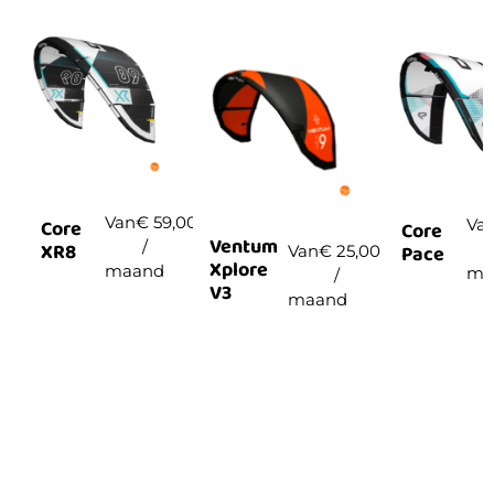
Van
€
59,00
Va
Core
Core
Ventum
/
XR8
Pace
Van
€
25,00
Xplore
maand
ma
/
V3
maand