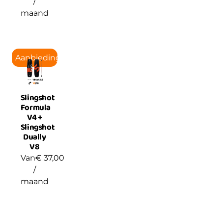
/
maand
Aanbieding!
Slingshot
Formula
V4 +
Slingshot
Dually
V8
Van
€
37,00
/
maand