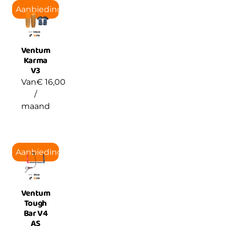
Aanbieding!
Ventum
Karma
V3
Van
€
16,00
/
maand
Aanbieding!
Ventum
Tough
Bar V4
AS