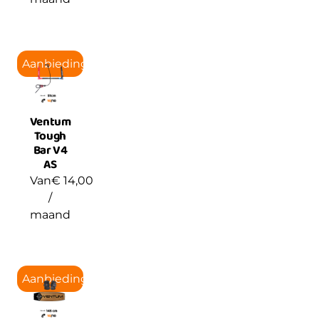
Aanbieding!
Ventum
Tough
Bar V4
AS
Van
€
14,00
/
maand
Aanbieding!