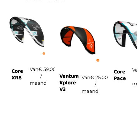
Van
€
59,00
Va
Core
Core
Ventum
/
XR8
Pace
Van
€
25,00
Xplore
maand
ma
/
V3
maand