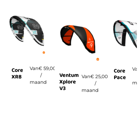
Van
€
59,00
Va
Core
Core
Ventum
/
XR8
Pace
Van
€
25,00
Xplore
maand
ma
/
V3
maand