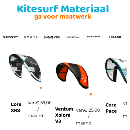
Kitesurf Materiaal
ga voor maatwerk
Van
€
59,00
Va
Core
Core
Ventum
/
XR8
Pace
Van
€
25,00
Xplore
maand
ma
/
V3
maand