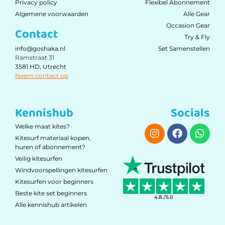
Privacy policy
Flexibel Abonnement
Algemene voorwaarden
Alle Gear
Occasion Gear
Contact
Try & Fly
Set Samenstellen
info@goshaka.nl
Ramstraat 31
3581 HD, Utrecht
Neem contact op
Kennishub
Socials
Welke maat kites?
Kitesurf materiaal kopen,
huren of abonnement?
Veilig kitesurfen
Windvoorspellingen kitesurfen
Kitesurfen voor beginners
Beste kite set beginners
4.8./5.0
Alle kennishub artikelen