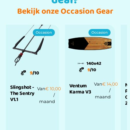
deal?
Bekijk onze Occasion Gear
Occasion
Occasion
N
Van
€
14,00
Ventum
Slingshot -
Van
€
10,00
P
/
Karma V3
The Sentry
/
Q
maand
V1.1
maand
2