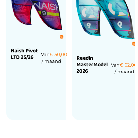
Naish Pivot
Van
€
50,00
LTD 25/26
Reedin
/ maand
MasterModel
Van
€
62,00
2026
/ maand
Waardering
0
uit
5
Waardering
0
uit
5